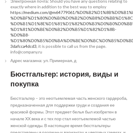
Электронная почта: Should you have any questions relating to
exactly where in addition to the best way to employ
https://medium.com/@m64779061/%D0%B2%D1%8B%D0%B1
%D0%BF%D1%80%D0%B0%D0%B2%D0%B8%D0%BB%D1%8C
%D0%B1%D1%8E%D1%81%D1%82%D0%B3%D0%B0%D0%BB
%D1%81%D0%BE%D0%B2%D0%B5%D1%82%D1%8B-
%D0%B8-
%D1%80%D0%B5%D0%BA%D0%BE%D0%BC%D0%B5%D0%BD
3dafcca4dcd3
, it is possible to call us from the page.
info@company.ru
Адрес магазина: ул. Примерная, д
Бюстгальтер: история, виды и
покупка
Бюстгальтер – это неотъемлемая часть женского гардероба,
предназначенная для поддержки груди и создания ее
красивой формы. Этот предмет белья был изобретен в
начале XX века и с тех пор стал неотъемлемой частью
женской одежды. В настоящее время бюстгальтеры
представлены в различных вариантах и цветовых гаммах, и