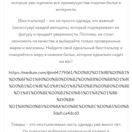
которые уже оценили все преимущества покупки белья в
интернете.
{Бюстгальтер} – это не просто одежда, это важный
{аксессуар} каждой женщины, который подчеркивает ее
фигуру и придаёт уверенности. Поэтому, не стоит
экономить на качестве и выбирайте только проверенные
марки и магазины. Найдите свой идеальный бюстгальтер и
покоряйтесь миру в нижнем белье, которое идеально сидит
на вас!
https://medium.com/@m64779061/%D0%B2%D1%8B%D0%B1
%D0%BF%D1%80%D0%B0%D0%B2%D0%B8%D0%BB%D1%8C
%D0%B1%D1%8E%D1%81%D1%82%D0%B3%D0%B0%D0%BB
%D1%81%D0%BE%D0%B2%D0%B5%D1%82%D1%8B-
%D0%B8-
%D1%80%D0%B5%D0%BA%D0%BE%D0%BC%D0%B5%D0%BD
3dafcca4dcd3
Товары – это неотъемлемая часть одежды уже много лет.
Он помогает выберите правильный размер и