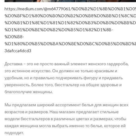
https://medium.com/@m64779061/%D0%B2%D1%8B%D0%B1%D
%D0%BF%D1%80%D0%B0%D0%B2%D0%B8%D0%BB%D1%8C%D
%D0%B1%D1%8E%D1%81%D1%82%D0%B3%D0%B0%D0%BB%D
%D1%81%D0%BE%D0%B2%D0%B5%D1%82%D1%8B-
%D0%B8-
%D1%80%D0%B5%D0%BA%D0%BE%D0%BC%D0%B5%D0%BD%D
3dafcca4dcd3
Доставка – это не просто важный элемент женского гардероба,
это истинное искусство. Он должен не только красивым и
удобным, но и правильно подчеркивать фигуру и придавать
уверенность. Более того, бюстгальтер на общее здоровье и
благополучие женщины.
Мы предлагаем широкий ассортимент белья для женщин всех
возрастов и размеров. Наш магазин предлагает стильные
модели бюстгальтеров в различных цветах и размерах, чтобы
каждая женщина могла выбрать именно то белье, которое ей
подходит.