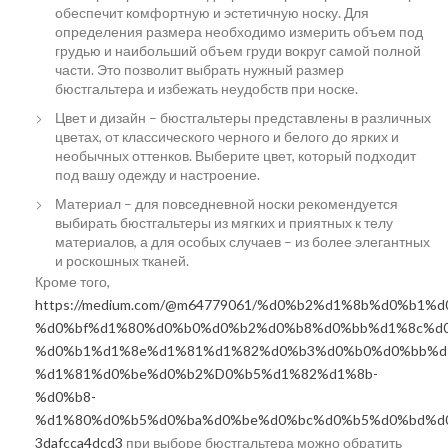
обеспечит комфортную и эстетичную носку. Для
определения размера необходимо измерить объем под
грудью и наибольший объем груди вокруг самой полной
части. Это позволит выбрать нужный размер
бюстгальтера и избежать неудобств при носке.
Цвет и дизайн – бюстгальтеры представлены в различных
цветах, от классического черного и белого до ярких и
необычных оттенков. Выберите цвет, который подходит
под вашу одежду и настроение.
Материал – для повседневной носки рекомендуется
выбирать бюстгальтеры из мягких и приятных к телу
материалов, а для особых случаев – из более элегантных
и роскошных тканей.
Кроме того,
https://medium.com/@m64779061/%d0%b2%d1%8b%d0%b1%
%d0%bf%d1%80%d0%b0%d0%b2%d0%b8%d0%bb%d1%8c%d
%d0%b1%d1%8e%d1%81%d1%82%d0%b3%d0%b0%d0%bb%d
%d1%81%d0%be%d0%b2%D0%b5%d1%82%d1%8b-
%d0%b8-
%d1%80%d0%b5%d0%ba%d0%be%d0%bc%d0%b5%d0%bd%d
3dafcca4dcd3
при выборе бюстгальтера можно обратить