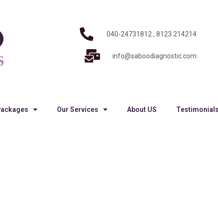
040-24731812 , 8123 214214
info@saboodiagnostic.com
Packages
Our Services
About US
Testimonial