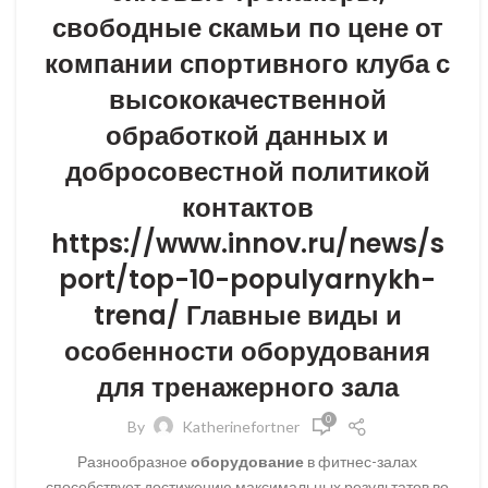
свободные скамьи по цене от
компании спортивного клуба с
высококачественной
обработкой данных и
добросовестной политикой
контактов
https://www.innov.ru/news/s
port/top-10-populyarnykh-
trena/ Главные виды и
особенности оборудования
для тренажерного зала
0
By
Katherinefortner
Разнообразное
оборудование
в фитнес-залах
способствует достижению максимальных результатов во