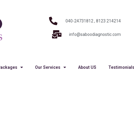
040-24731812 , 8123 214214
info@saboodiagnostic.com
Packages
Our Services
About US
Testimonial