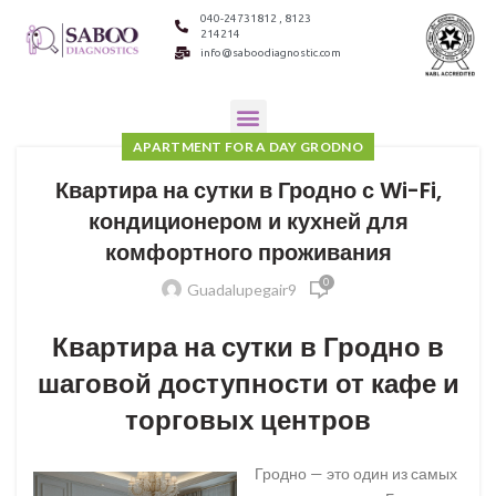
040-24731812 , 8123
214214
info@saboodiagnostic.com
APARTMENT FOR A DAY GRODNO
Квартира на сутки в Гродно с Wi-Fi,
кондиционером и кухней для
комфортного проживания
0
Guadalupegair9
Квартира на сутки в Гродно в
шаговой доступности от кафе и
торговых центров
Гродно — это один из самых