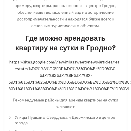
примеру, квартиры, расположенные в центре Гродно,
обеспечивают великолепный вид на исторические
достопримечательности и находятся ближе всего к
основным туристическим объектам.
Где можно арендовать
квартиру на сутки в Гродно?
https://sites.google.com/view/milassweetynews/articles/real-
estate/%D0%BA%D0%BE%D0%B3%D0%B4%D0%B0-
%D1%83%D1%8E%D1%82-
%D1%81%D1%82%D0%B0%D0%BD%D0%BE%D0%B2%D0%B8%
%D1%81%D1%83%D0%B4%D1%8C%D0%B1%D0%BE%D0%B9
Рекомендуемые районы для аренды квартиры на сутки
включают:
Улицы Пушкина, Свердлова и Дзержинского в центре
города