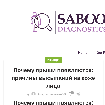
Home
Our 
ПРЫЩИ
Почему прыщи появляются:
причины высыпаний на коже
лица
0
By
Augustdeweese58
Почему прыщи появляются: