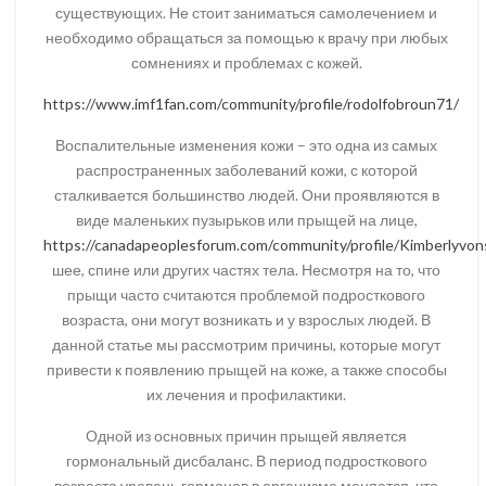
существующих. Не стоит заниматься самолечением и
необходимо обращаться за помощью к врачу при любых
сомнениях и проблемах с кожей.
https://www.imf1fan.com/community/profile/rodolfobroun71/
Воспалительные изменения кожи – это одна из самых
распространенных заболеваний кожи, с которой
сталкивается большинство людей. Они проявляются в
виде маленьких пузырьков или прыщей на лице,
https://canadapeoplesforum.com/community/profile/Kimberlyvon
шее, спине или других частях тела. Несмотря на то, что
прыщи часто считаются проблемой подросткового
возраста, они могут возникать и у взрослых людей. В
данной статье мы рассмотрим причины, которые могут
привести к появлению прыщей на коже, а также способы
их лечения и профилактики.
Одной из основных причин прыщей является
гормональный дисбаланс. В период подросткового
возраста уровень гормонов в организме меняется, что