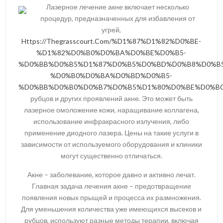
Лазерное лечение акне включает несколько
процедур, предназначенных для избавления от
угрей,
Https://Thegrasscourt.Com/%D1%87%D1%82%D0%BE-
%D1%82%D0%B0%D0%BA%D0%BE%D0%B5-
%D0%BB%D0%B5%D1%87%D0%B5%D0%BD%D0%B8%D0%B5
%D0%B0%D0%BA%D0%BD%D0%B5-
%D0%BB%D0%B0%D0%B7%D0%B5%D1%80%D0%BE%D0%BC
рубцов и других проявлений акне. Это может быть
лазерное омоложение кожи, наращивание коллагена,
использование инфракрасного излучения, либо
применение диодного лазера. Цены на такие услуги в
зависимости от используемого оборудования и клиники
могут существенно отличаться.
Акне – заболевание, которое давно и активно лечат.
Главная задача лечения акне – предотвращение
появления новых прыщей и процесса их размножения.
Для уменьшения количества уже имеющихся высеков и
рубцов, используют разные методы терапии, включая