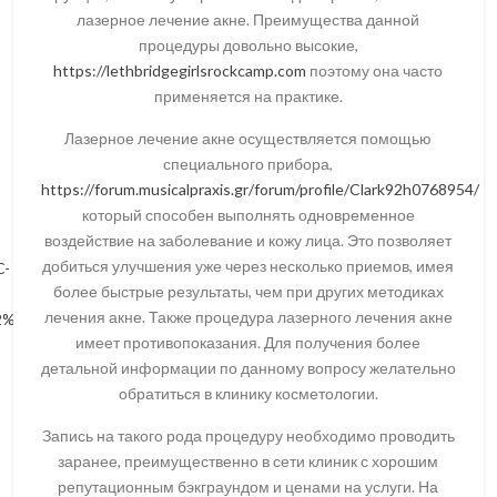
лазерное лечение акне. Преимущества данной
процедуры довольно высокие,
https://lethbridgegirlsrockcamp.com
поэтому она часто
применяется на практике.
Лазерное лечение акне осуществляется помощью
специального прибора,
https://forum.musicalpraxis.gr/forum/profile/Clark92h0768954/
который способен выполнять одновременное
воздействие на заболевание и кожу лица. Это позволяет
добиться улучшения уже через несколько приемов, имея
-
более быстрые результаты, чем при других методиках
лечения акне. Также процедура лазерного лечения акне
%D1%80%D0%B0%D1%89%D0%B5%D0%BD%D0%B8%D1%8F/
имеет противопоказания. Для получения более
детальной информации по данному вопросу желательно
обратиться в клинику косметологии.
Запись на такого рода процедуру необходимо проводить
заранее, преимущественно в сети клиник с хорошим
репутационным бэкграундом и ценами на услуги. На