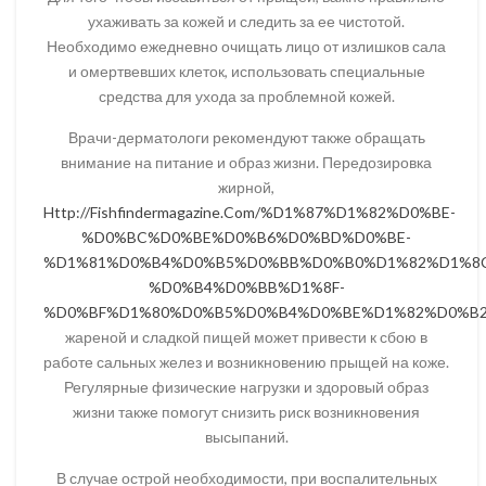
ухаживать за кожей и следить за ее чистотой.
Необходимо ежедневно очищать лицо от излишков сала
и омертвевших клеток, использовать специальные
средства для ухода за проблемной кожей.
Врачи-дерматологи рекомендуют также обращать
внимание на питание и образ жизни. Передозировка
жирной,
Http://Fishfindermagazine.Com/%D1%87%D1%82%D0%BE-
%D0%BC%D0%BE%D0%B6%D0%BD%D0%BE-
%D1%81%D0%B4%D0%B5%D0%BB%D0%B0%D1%82%D1%8C
%D0%B4%D0%BB%D1%8F-
%D0%BF%D1%80%D0%B5%D0%B4%D0%BE%D1%82%D0%B2
жареной и сладкой пищей может привести к сбою в
работе сальных желез и возникновению прыщей на коже.
Регулярные физические нагрузки и здоровый образ
жизни также помогут снизить риск возникновения
высыпаний.
В случае острой необходимости, при воспалительных