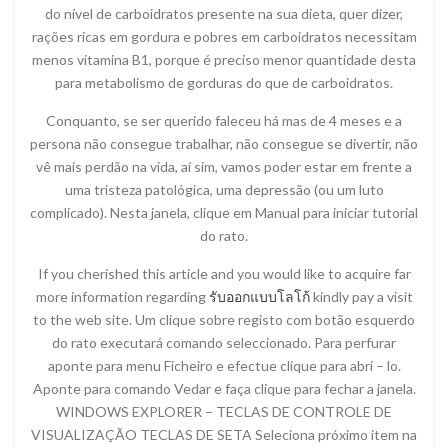
do nível de carboidratos presente na sua dieta, quer dizer,
rações ricas em gordura e pobres em carboidratos necessitam
menos vitamina B1, porque é preciso menor quantidade desta
para metabolismo de gorduras do que de carboidratos.
Conquanto, se ser querido faleceu há mas de 4 meses e a
persona não consegue trabalhar, não consegue se divertir, não
vê mais perdão na vida, aí sim, vamos poder estar em frente a
uma tristeza patológica, uma depressão (ou um luto
complicado). Nesta janela, clique em Manual para iniciar tutorial
do rato.
If you cherished this article and you would like to acquire far
more information regarding
รับออกแบบโลโก้
kindly pay a visit
to the web site. Um clique sobre registo com botão esquerdo
do rato executará comando seleccionado. Para perfurar
aponte para menu Ficheiro e efectue clique para abri – lo.
Aponte para comando Vedar e faça clique para fechar a janela.
WINDOWS EXPLORER – TECLAS DE CONTROLE DE
VISUALIZAÇÃO TECLAS DE SETA Seleciona próximo item na