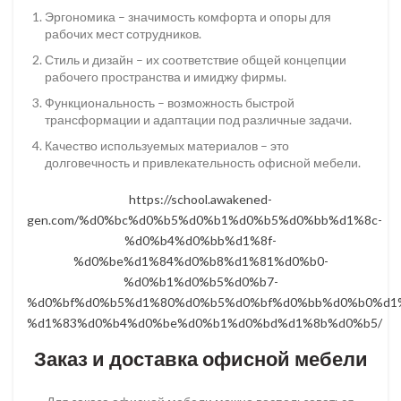
Эргономика – значимость комфорта и опоры для
рабочих мест сотрудников.
Стиль и дизайн – их соответствие общей концепции
рабочего пространства и имиджу фирмы.
Функциональность – возможность быстрой
трансформации и адаптации под различные задачи.
Качество используемых материалов – это
долговечность и привлекательность офисной мебели.
https://school.awakened-
gen.com/%d0%bc%d0%b5%d0%b1%d0%b5%d0%bb%d1%8c-
%d0%b4%d0%bb%d1%8f-
%d0%be%d1%84%d0%b8%d1%81%d0%b0-
%d0%b1%d0%b5%d0%b7-
%d0%bf%d0%b5%d1%80%d0%b5%d0%bf%d0%bb%d0%b0%d1
%d1%83%d0%b4%d0%be%d0%b1%d0%bd%d1%8b%d0%b5/
Заказ и доставка офисной мебели