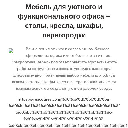
Мебель для уютного и
функционального офиса –
столы, кресла, шкафы,
перегородки
Важно понимать, что в современном бизнесе
оформление офиса имеет большое значение.
Комфортная мебель помогает повысить эффективность
работы сотрудников и создать уютную атмосферу.
Следовательно, правильный выбор мебели для офиса,
включая столы, шкафы, кресла и перегородки, является
важным аспектом создания уютной рабочей среды.
https://grescotires.com/%d0%ba%d0%b0%d0%ba-
%d0%be%d1%84%d0%b8%d1%81%d0%bd%d0%b0%d1%8f-
%d0%bc%d0%b5%d0%b1%d0%b5%d0%bb%d1%8c-
%d0%bc%d0%be%d0%b6%d0%b5%d1%82-
%d0%bf%d0%be%d0%b2%d1%8b%d1%81%d0%b8%d1%82%d1