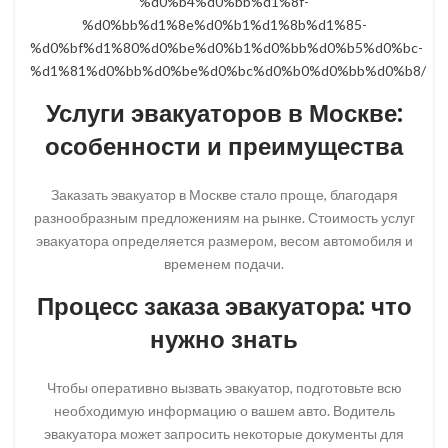
%d0%b4%d0%bb%d1%8f-
%d0%bb%d1%8e%d0%b1%d1%8b%d1%85-
%d0%bf%d1%80%d0%be%d0%b1%d0%bb%d0%b5%d0%bc-
%d1%81%d0%bb%d0%be%d0%bc%d0%b0%d0%bb%d0%b8/
Услуги эвакуаторов в Москве:
особенности и преимущества
Заказать эвакуатор в Москве стало проще, благодаря
разнообразным предложениям на рынке. Стоимость услуг
эвакуатора определяется размером, весом автомобиля и
временем подачи.
Процесс заказа эвакуатора: что
нужно знать
Чтобы оперативно вызвать эвакуатор, подготовьте всю
необходимую информацию о вашем авто. Водитель
эвакуатора может запросить некоторые документы для