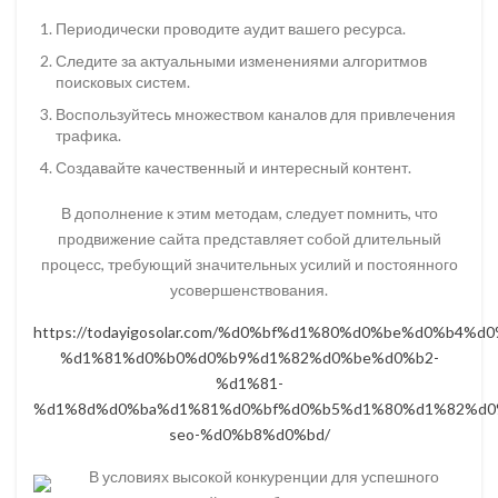
Периодически проводите аудит вашего ресурса.
Следите за актуальными изменениями алгоритмов
поисковых систем.
Воспользуйтесь множеством каналов для привлечения
трафика.
Создавайте качественный и интересный контент.
В дополнение к этим методам, следует помнить, что
продвижение сайта представляет собой длительный
процесс, требующий значительных усилий и постоянного
усовершенствования.
https://todayigosolar.com/%d0%bf%d1%80%d0%be%d0%b
%d1%81%d0%b0%d0%b9%d1%82%d0%be%d0%b2-
%d1%81-
%d1%8d%d0%ba%d1%81%d0%bf%d0%b5%d1%80%d1%82%d0
seo-%d0%b8%d0%bd/
В условиях высокой конкуренции для успешного