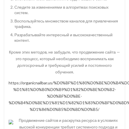
Следите за изменениями в алгоритмах поисковых
систем.
Воспользуйтесь множеством каналов для привлечения
трафика.
Разрабатывайте интересный и высококачественный
контент.
Кроме этих методов, не забудьте, что продвижение сайта —
это процесс, который необходимо воспринимать как
долгосрочный и требующий усилий и постоянного
обучения.
https://organicnailbar.us/%D0%BF%D1%80%D0%BE%D0
%D1%81%D0%B0%D0%B9%D1%82%D0%BE%D0%B2-
%D0%BF%D0%BE-
%D0%B4%D0%BE%D1%81%D1%82%D1%83%D0%BF%D0%BD%
%D1%86%D0%B5%D0%BD%D0%B5/
Продвижение сайтов и раскрутка ресурса в условиях
высокой конкуренции требует системного подхода и