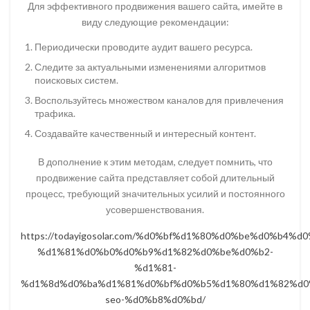
Для эффективного продвижения вашего сайта, имейте в
виду следующие рекомендации:
Периодически проводите аудит вашего ресурса.
Следите за актуальными изменениями алгоритмов
поисковых систем.
Воспользуйтесь множеством каналов для привлечения
трафика.
Создавайте качественный и интересный контент.
В дополнение к этим методам, следует помнить, что
продвижение сайта представляет собой длительный
процесс, требующий значительных усилий и постоянного
усовершенствования.
https://todayigosolar.com/%d0%bf%d1%80%d0%be%d0%b
%d1%81%d0%b0%d0%b9%d1%82%d0%be%d0%b2-
%d1%81-
%d1%8d%d0%ba%d1%81%d0%bf%d0%b5%d1%80%d1%82%d0
seo-%d0%b8%d0%bd/