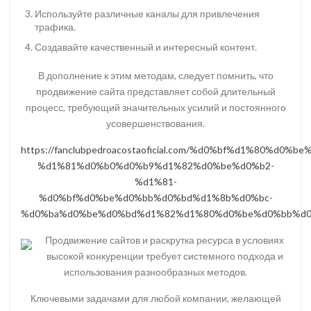
Используйте различные каналы для привлечения
трафика.
Создавайте качественный и интересный контент.
В дополнение к этим методам, следует помнить, что
продвижение сайта представляет собой длительный
процесс, требующий значительных усилий и постоянного
усовершенствования.
https://fanclubpedroacostaoficial.com/%d0%bf%d1%80
%d1%81%d0%b0%d0%b9%d1%82%d0%be%d0%b2-
%d1%81-
%d0%bf%d0%be%d0%bb%d0%bd%d1%8b%d0%bc-
%d0%ba%d0%be%d0%bd%d1%82%d1%80%d0%be%d0%bb%d0
Продвижение сайтов и раскрутка ресурса в условиях
высокой конкуренции требует системного подхода и
использования разнообразных методов.
Ключевыми задачами для любой компании, желающей