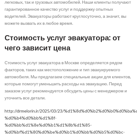
легковых, так и грузовых автомобилей. Наши клиенты получают
гарантированное качество услуг и поддержку опытных
водителей. Эвакуаторы работают круглосуточно, а значит, вы
можете вызвать их в любое время.
Стоимость услуг эвакуатора: от
чего зависит цена
Стоимость услуг эвакуатора в Москве определяется рядом
факторов, таких как местоположение и тип эвакуируемого
автомобиля. Мы предлагаем специальные акции для клиентов,
которые помогут уменьшить расходы на эвакуацию. Перед
заказом услуг рекомендуется обсудить цены с менеджером и
уточнить все детали.
http://drmelorin.ir/2025/03/23/%d1%8d%d0%b2%d0%b0%d0%
%d0%b4%d0%bb%d1%8f-
%d0%bb%d1%8e%d0%b1%d1%8b%d1%85-
%d0%bf%d1%80%d0%be%d0%b1%d0%bb%d0%b5%d0%bc-