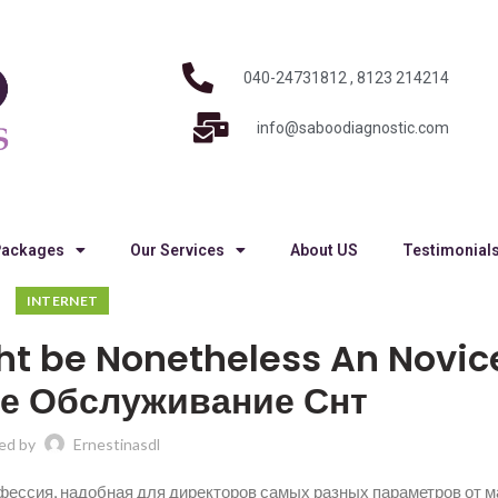
040-24731812 , 8123 214214
info@saboodiagnostic.com
Packages
Our Services
About US
Testimonial
INTERNET
t be Nonetheless An Novic
ое Обслуживание Снт
ed by
Ernestinasdl
фессия, надобная для директоров самых разных параметров от м