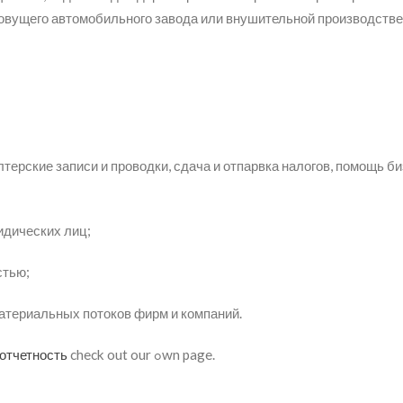
ровущего автомобильного завода или внушительной производств
ерские записи и проводки, сдача и отпарвка налогов, помощь б
идических лиц;
стью;
материальных потоков фирм и компаний.
отчетность
check out our ߋwn page.