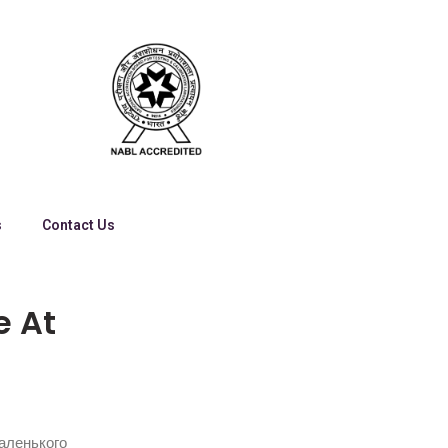
s
Contact Us
e At
аленького