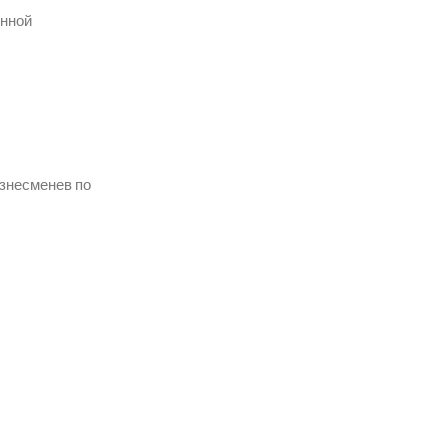
енной
изнесменев по