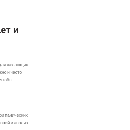
-
ет и
ь для желающих
жно и часто
 чтобы
при панических
оций и анализ