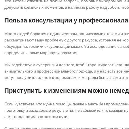
site. Готовы ответить на любые вопросы, помочь с выбором реше
допускать кризисных моментов, а начинать работу над собой, чт
Польза консультации у профессионала
Много людей борются с одиночеством, паническими атаками и вн
рассматривают вашу проблему с другого ракурса, устраняя ее ко
обсуждение, техники визуализации мыслей и исследование связе
определить новые маршруты развития.
Мы задействуем супервизии для того, чтобы гарантировать станд
внимательного и профессионального подхода, и у нас есть все 
могут послужить толчком к переменам, и мы рады быть с вами в э
Приступить к изменениям можно неме
Если чувствуете, что нужна помощь, лучше начать без промедлени
подготовку и ожидаемые результаты. Не забывайте, что каждый п
а мы поддержим вас на этом пути.
Онлайн-психологи создают условия для качественной помощи, со