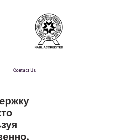
s
Contact Us
держку
кто
ьзуя
венно.