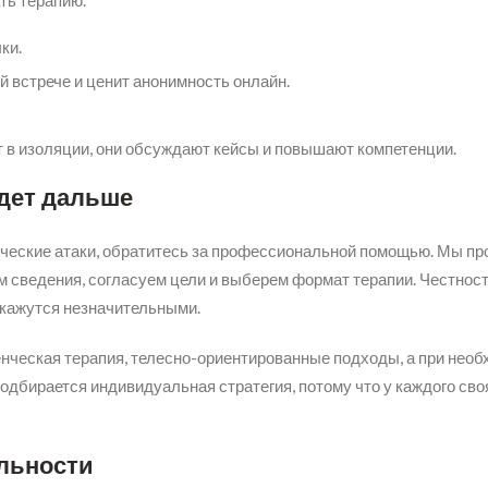
ть терапию.
ки.
й встрече и ценит анонимность онлайн.
в изоляции, они обсуждают кейсы и повышают компетенции.
удет дальше
нические атаки, обратитесь за профессиональной помощью. Мы п
 сведения, согласуем цели и выберем формат терапии. Честност
и кажутся незначительными.
енческая терапия, телесно-ориентированные подходы, а при нео
подбирается индивидуальная стратегия, потому что у каждого сво
льности