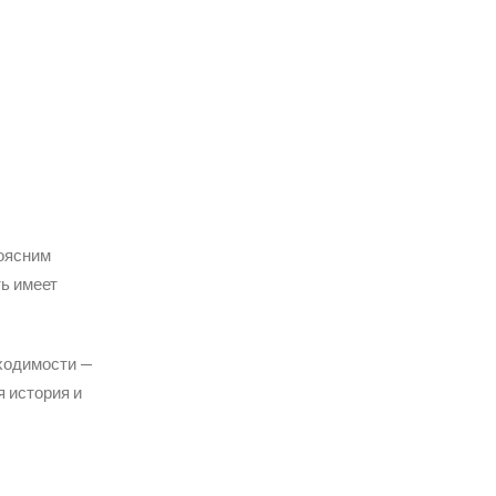
роясним
ь имеет
бходимости —
я история и