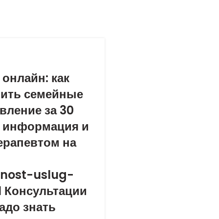
онлайн: как
шить семейные
вление за 30
я информация и
ерапевтом на
vnost-uslug-
l Консультации
надо знать