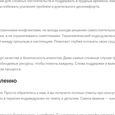
ний для сложных обстоятельств и поддержать в трудные времена. Ва
обы избежать усиления проблем и длительного дискомфорта.
утренними конфликтами, не всегда находя решение самостоятельно
рни, а не ограничиваясь симптомами. Терапевтический подход включ
й между прошлым и настоящим. Помогает глубже осознать свою сущ
арт качества и безопасность клиентов. Даже самые сложные случаи 
необходимые ресурсы, чтобы помочь каждому. Слова поддержки и ва
том процессе.
дленно
я. Просто обратитесь к нам, и вы получите полные ответы про консу
уть в терапии индивидуален по темпу и деталям. Самое важное — на
храняя безопасность и удобство. Технологии и опыт профи сделал