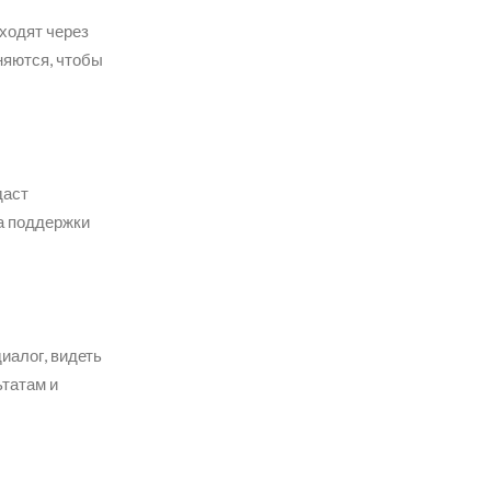
ходят через
няются, чтобы
даст
а поддержки
иалог, видеть
ьтатам и