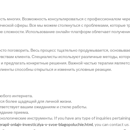
сть многих. Возможность консультироваться с профессионалом чер
ческой сферы. Все мы можем столкнуться с проблемами, которые т
ные сложности. Использование онлайн-платформ облегчает получени
осто поговорить. Весь процесс тщательно продумывается, основывае
увствам клиента. Специалисты используют различные методы, кото
 и предлагать конкретные решения. Важной частью терапии являетс
клиенты способны открыться и изменить условные реакции.
юбого интернета.
тся более щадящей для личной жизни.
тветствует вашим ожиданиям и стилю работы.
жидание приема.
огические инструменты. If you have any type of inquiries pertainin
rapii-onlajn-investicziya-v-svoe-blagopoluchie.html
, you can contact us