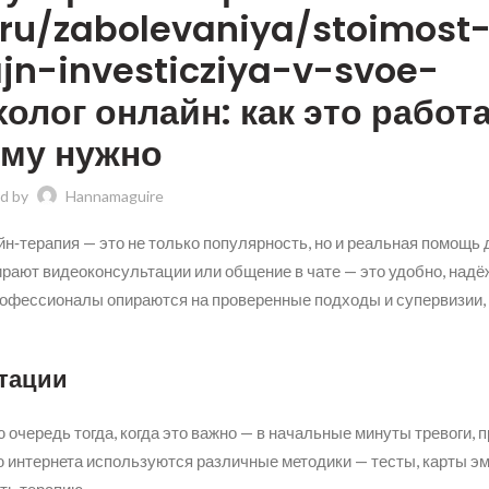
.ru/zabolevaniya/stoimost
ajn-investicziya-v-svoe-
олог онлайн: как это работа
ому нужно
d by
Hannamaguire
айн‑терапия — это не только популярность, но и реальная помощ
рают видеоконсультации или общение в чате — это удобно, надё
рофессионалы опираются на проверенные подходы и супервизии,
тации
очередь тогда, когда это важно — в начальные минуты тревоги, 
ю интернета используются различные методики — тесты, карты эм