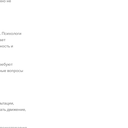
жно не
. Психологи
ает
ность и
требуют
жные вопросы
льтации,
чать движение,
и психотерапию