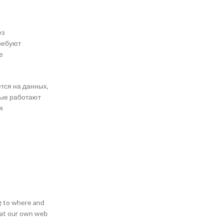
ез
ребуют
е
тся на данных,
рые работают
я
g to where and
 at our own web