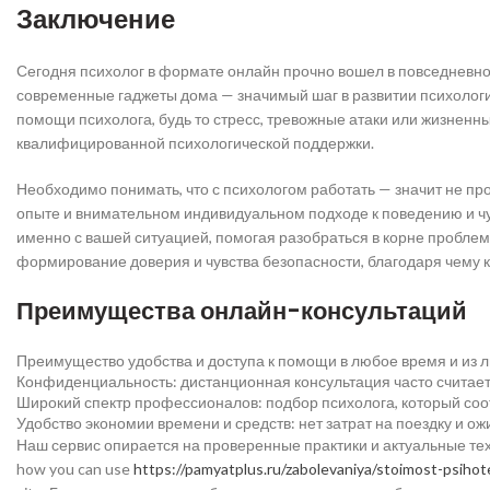
Заключение
Сегодня психолог в формате онлайн прочно вошел в повседневно
современные гаджеты дома — значимый шаг в развитии психологи
помощи психолога, будь то стресс, тревожные атаки или жизнен
квалифицированной психологической поддержки.
Необходимо понимать, что с психологом работать — значит не пр
опыте и внимательном индивидуальном подходе к поведению и ч
именно с вашей ситуацией, помогая разобраться в корне проблем
формирование доверия и чувства безопасности, благодаря чему 
Преимущества онлайн-консультаций
Преимущество удобства и доступа к помощи в любое время и из л
Конфиденциальность: дистанционная консультация часто считае
Широкий спектр профессионалов: подбор психолога, который соо
Удобство экономии времени и средств: нет затрат на поездку и о
Наш сервис опирается на проверенные практики и актуальные технол
how you can use
https://pamyatplus.ru/zabolevaniya/stoimost-psihote