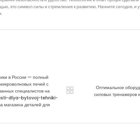
щью, это символ силы и стремления к развитию. Начните сегодня, и 
.
ники в России — полный
 микроволновых печей с
Оптимальное оборудо
ванных специалистов на
силовых тренажеров и
sti-dlya-bytovoj-tehniki-
 магазина деталей для