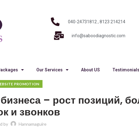
040-24731812 , 8123 214214
info@saboodiagnostic.com
Packages
Our Services
About US
Testimonial
EBSITE PROMOTION
бизнеса – рост позиций, б
ок и звонков
d by
Hannamaguire