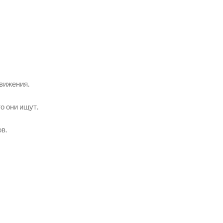
вижения.
о они ищут.
в.