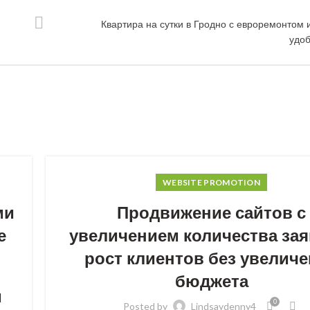
Квартира на сутки в Гродно с евроремонтом 
удо
WEBSITE PROMOTION
ми
Продвижение сайтов с
е
увеличением количества зая
рост клиентов без увелич
бюджета
м
0
Posted by
Lindsaydenny4