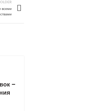
OLDER
и всеми
бствами
вок –
ения