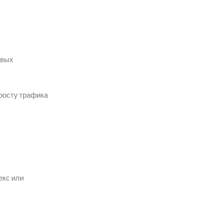
овых
 росту трафика
екс или