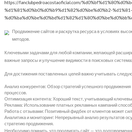
https://fanclubpedroacostaoficial.com/%d0%bf%d1%8
%d1%81%d0%b0%d0%b9%d1%82%d0%be%d0%b2-%d1%81-
%d0%ba%d0%be%d0%bd%d1%82%d1%80%d0%be%d0%bb%
Продвижение сайтов и раскрутка ресурса в условиях высо
методов.
Ключевыми задачами для любой компании, желающей расширит
важные запросы и улучшение видимости в поисковых системах,
Для достижения поставленных целей важно учитывать следу
Анализ конкурентов: Обзор стратегий успешного продвижения
процессов.
Оптимизация контента: Хороший текст, учитывающий ключевые
Реклама: Использование платных рекламных кампаний способс
Работа с отзывами: Позитивный фидбек от клиентов может сил
Аналитика и мониторинг: Непрерывный анализ результатов ос
стратегию продвижения.
Необходимо помнить, что продвигать сайт — это долговременн