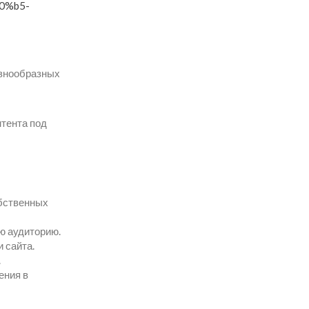
0%b5-
азнообразных
тента под
обственных
ю аудиторию.
 сайта.
.
ения в