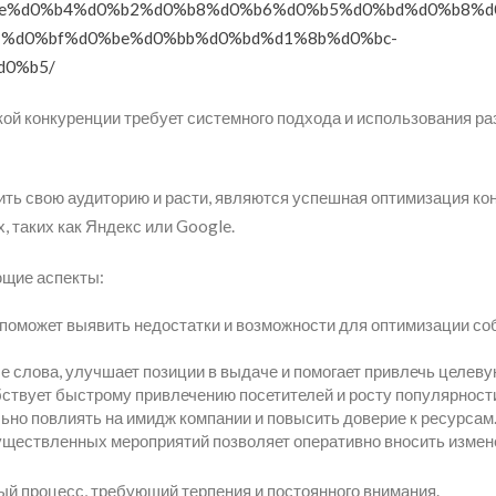
0%d0%be%d0%b4%d0%b2%d0%b8%d0%b6%d0%b5%d0%bd%d0%b8%d
%d0%bf%d0%be%d0%bb%d0%bd%d1%8b%d0%bc-
d0%b5/
кой конкуренции требует системного подхода и использования р
ь свою аудиторию и расти, являются успешная оптимизация кон
 таких как Яндекс или Google.
ющие аспекты:
 поможет выявить недостатки и возможности для оптимизации с
 слова, улучшает позиции в выдаче и помогает привлечь целеву
твует быстрому привлечению посетителей и росту популярности
ьно повлиять на имидж компании и повысить доверие к ресурсам
уществленных мероприятий позволяет оперативно вносить измен
ый процесс, требующий терпения и постоянного внимания.