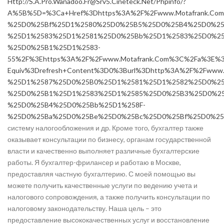
Http://S.A.Pro.Wanadoo.Fr@Srv5.Cineteck.Net/Phpinfo/?
A%5B%5D=%3Ca+Href%3Dhttps%3A%2F%2Fwww.Motafrank.C
%25D0%25Bf%25D1%2580%25D0%25B5%25D0%25B4%25D0%2
%25D1%2583%25D1%2581%25D0%25Bb%25D1%2583%25D0%25
%25D0%25B1%25D1%2583-
55%2F%3Ehttps%3A%2F%2Fwww.Motafrank.Com%3C%2Fa%3E%3
Equiv%3Drefresh+Content%3D0%3Burl%3Dhttp%3A%2F%2Fw
%25D1%2587%25D0%25B0%25D1%2581%25D1%2582%25D0%25
%25D0%25B1%25D1%2583%25D1%2585%25D0%25B3%25D0%25
%25D0%25B4%25D0%25Bb%25D1%258F-
%25D0%25Ba%25D0%25Be%25D0%25Bc%25D0%25Bf%25D0%25
систему налогообложения и др. Кроме того, бухгалтер также
оказывает консультации по бизнесу, органам государственной
власти и качественно выполняет различные бухгалтерские
работы. Я бухгалтер-фрилансер и работаю в Москве,
предоставляя частную бухгалтерию. С моей помощью вы
можете получить качественные услуги по ведению учета и
налогового сопровождения, а также получить консультации по
налоговому законодательству. Наша цель – это
предоставление высококачественных услуг и восстановление