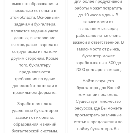
для более продуктивной
высшего образования и
работы может потратить
несколько лет опыта в
до 10 часов в день. В
этой области. Основными
зависимости от
задачами бухгалтера
выполняемых задач,
являются ведение учета
работа является очень
данных, выставление
важной и ответственной. В
счетов, расчет зарплаты
зависимости от рынка,
сотрудникам и платежи
бухгалтер может
другим сторонам. Кроме
зарабатывать от 500 до
того, бухгалтеру
2000 долларов в месяц.
предъявляются
требования по сдаче
Найти ведущего
денежной отчетности в
бухгалтера для Вашей
правильном формате.
компании несложно.
Существует множество
Заработная плата
ресурсов, где Вы можете
удаленных бухгалтеров
просмотреть различные
зависит от их опыта,
статьи и предложения по
образования и знаний
найму бухгалтера. Вы
бухгалтерской системы.