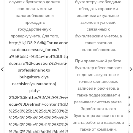
случаях бухгалтер должен
бухгалтеру необходимо
составлять статьи
обладать хорошими
налогообложения и
знаниями актуальных
проходить
законов и условий,
государственную
связанных с
проверку учета. Для того,
бухгалтерским учетом, а
http://Jkjl.D8.9.Adl@Forum.annecy-
также законов
outdoor.com/suivi_forum/?
налогообложения.
a%5B%5D=%3Ca+href%3Dhttp%3A%2F%2Fsch10.goruno-
При правильной работе
dubna.ru%2Fquestion%2Fnajti-
бухгалтер обеспечивает
professionalnogo-
ведение аккуратных и
buhgaltera-dlya-
точных финансовых
nachisleniya-zarabotnoj-
записей и расчетов, а
platy-
также поддерживает и
2%2F%3Ehttps%3A%2F%2Fwww.oasiskorea.net%2FBrand%2F9
развивает систему учета.
equiv%3Drefresh+content%3D0%3Burl%3Dhttps%3A%2F%2F
Заработная плата
%25d0%25b1%25d1%2583%25d1%2585%25d0%25b3%25d0%2
бухгалтера зависит от его
%25d0%25b4%25d0%25bb%25d1%258f-
опыта работы и навыков, а
%25d0%25be%25d1%2580%25d0%25b3%25d0%25b0%25d0%2
также от компании.
%25d0%25bc%25d0%25be%25d1%2581%25d0%25ba%25d0%25