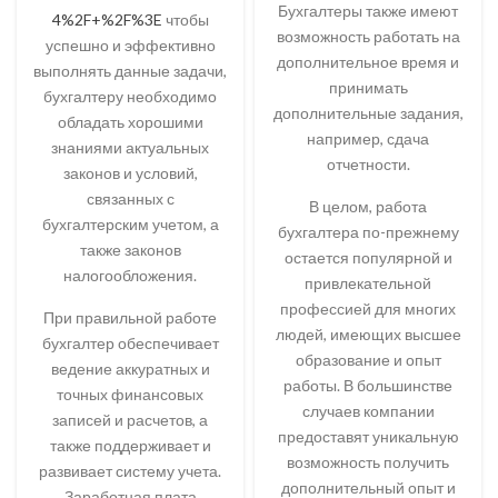
Бухгалтеры также имеют
4%2F+%2F%3E
чтобы
возможность работать на
успешно и эффективно
дополнительное время и
выполнять данные задачи,
принимать
бухгалтеру необходимо
дополнительные задания,
обладать хорошими
например, сдача
знаниями актуальных
отчетности.
законов и условий,
связанных с
В целом, работа
бухгалтерским учетом, а
бухгалтера по-прежнему
также законов
остается популярной и
налогообложения.
привлекательной
профессией для многих
При правильной работе
людей, имеющих высшее
бухгалтер обеспечивает
образование и опыт
ведение аккуратных и
работы. В большинстве
точных финансовых
случаев компании
записей и расчетов, а
предоставят уникальную
также поддерживает и
возможность получить
развивает систему учета.
дополнительный опыт и
Заработная плата