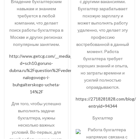
Владение бухгалтерским
с другими вакансиями.
навыкам и знанием
Бухгалтер зарабатывает
требуется в любой
похожую зарплату и
компании, что делает
может выполнять работу
поиск работы бухгалтера в
удаленно, что делает эту
Москве и других регионах
профессию
популярным занятием.
востребованной в данный
момент. Работа
http://www.getcg.com/__media__/js/netsoltrademark.php?
бухгалтера требует
d=sch10.goruno-
хороших знаний и опыта,
dubna.ru%2Fquestion%2Fvedenie-
но затраты времени и
nalogovogo-i-
усилий полностью
buhgalterskogo-ucheta-
оправдываются.
14%2F
https://2718281828.com/blog/i
Для того, чтобы успешно
entryid=94344
выполнять задачи
бухгалтера, нужны
Бухгалтер
несколько важных
Работа бухгалтера
условий. Во-первых, для
напрямую связана с