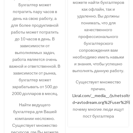
можете найти бухгалтеров
Бухгалтер может
как офлайн, так и
потратить пару часов в
удаленно. Вы должны
день на свою работу, а
понимать, что для
для более продуктивной
качественного
работы может потратить
профессионального
до 10 часов в день. В
бухгалтерского
зависимости от
сопровождения вам
выполняемых задач,
необходимо иметь навыки
работа является очень
и знания, чтобы успешно
важной и ответственной. В
выполнять данную работу.
зависимости от рынка,
бухгалтер может
Существует множество
зарабатывать от 500 до
причин,
2000 долларов в месяц.
Lkral.com/__media__/js/netsoltr
d=avtodream.org%2Fuser%2FBi
Найти ведущего
почему многие люди ищут
бухгалтера для Вашей
пост бухгалтера
компании несложно.
Существует множество
ресурсов, где Вы можете