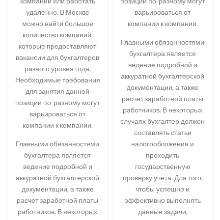
компании или работать
позиции по-разному могут
удаленно. В Москве
варьироваться от
можно найти большое
компании к компании.
количество компаний,
Главными обязанностями
которые предоставляют
бухгалтера является
вакансии для бухгалтеров
ведение подробной и
разного уровня года.
аккуратной бухгалтерской
Необходимые требования
документации, а также
для занятия данной
расчет заработной платы
позиции по-разному могут
работников. В некоторых
варьироваться от
случаях бухгалтер должен
компании к компании.
составлять статьи
Главными обязанностями
налогообложения и
бухгалтера является
проходить
ведение подробной и
государственную
аккуратной бухгалтерской
проверку учета. Для того,
документации, а также
чтобы успешно и
расчет заработной платы
эффективно выполнять
работников. В некоторых
данные задачи,