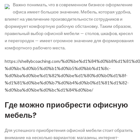
Важно понимать, что в современном бизнесе оформление
офиса имеет большое значение. Мебель, которая удобна,
влияет на увеличение производительности сотрудников и
формирует комфортную рабочую обстановку. Таким образом,
правильный выбор офисной мебели — столов, шкафов, кресел
и перегородок — имеет огромное значение для формирования
комфортного рабочего места.
https://shellybcoaching.com/%d0%be%d1%84%d0%b8%d1%81%
%d0%bc%d0%b5%d0%b1%d0%b5%d0%bb%d1%8c-
%d0%ba%d0%be%d1%82%d0%be%d1%80%d0%b0%d1%8f-
%d1%81%d0%be%d0%b7%d0%b4%d0%b0%d1%81%d1%82-
%d0%ba%d0%be%d0%bc%d1%84%d0%be/
Где можно приобрести офисную
мебель?
Для успешного приобретения офисной мебели стоит обратить
внимание на несколько вариантов: магазины, интернет-