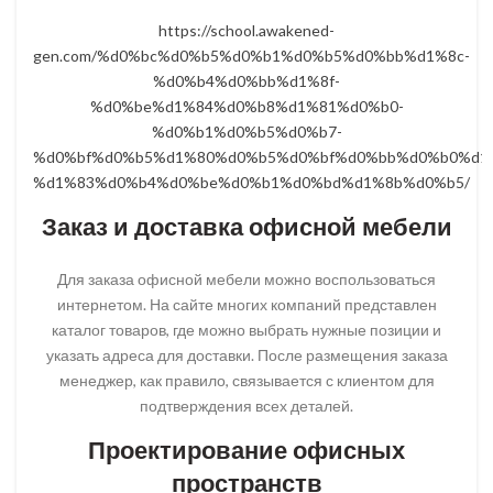
https://school.awakened-
gen.com/%d0%bc%d0%b5%d0%b1%d0%b5%d0%bb%d1%8c-
%d0%b4%d0%bb%d1%8f-
%d0%be%d1%84%d0%b8%d1%81%d0%b0-
%d0%b1%d0%b5%d0%b7-
%d0%bf%d0%b5%d1%80%d0%b5%d0%bf%d0%bb%d0%b0%d1
%d1%83%d0%b4%d0%be%d0%b1%d0%bd%d1%8b%d0%b5/
Заказ и доставка офисной мебели
Для заказа офисной мебели можно воспользоваться
интернетом. На сайте многих компаний представлен
каталог товаров, где можно выбрать нужные позиции и
указать адреса для доставки. После размещения заказа
менеджер, как правило, связывается с клиентом для
подтверждения всех деталей.
Проектирование офисных
пространств