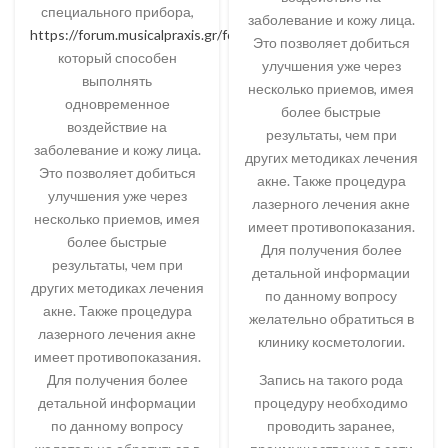
специального прибора,
заболевание и кожу лица.
https://forum.musicalpraxis.gr/forum/profile/Clark92h0768954/
Это позволяет добиться
который способен
улучшения уже через
выполнять
несколько приемов, имея
одновременное
более быстрые
воздействие на
результаты, чем при
заболевание и кожу лица.
других методиках лечения
Это позволяет добиться
акне. Также процедура
улучшения уже через
лазерного лечения акне
несколько приемов, имея
имеет противопоказания.
более быстрые
Для получения более
результаты, чем при
детальной информации
других методиках лечения
по данному вопросу
акне. Также процедура
желательно обратиться в
лазерного лечения акне
клинику косметологии.
имеет противопоказания.
Для получения более
Запись на такого рода
детальной информации
процедуру необходимо
по данному вопросу
проводить заранее,