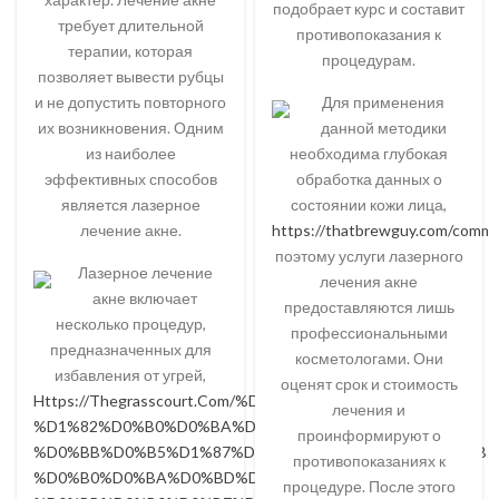
подобрает курс и составит
требует длительной
противопоказания к
терапии, которая
процедурам.
позволяет вывести рубцы
и не допустить повторного
Для применения
их возникновения. Одним
данной методики
из наиболее
необходима глубокая
эффективных способов
обработка данных о
является лазерное
состоянии кожи лица,
лечение акне.
https://thatbrewguy.com/commu
поэтому услуги лазерного
Лазерное лечение
лечения акне
акне включает
предоставляются лишь
несколько процедур,
профессиональными
предназначенных для
косметологами. Они
избавления от угрей,
оценят срок и стоимость
Https://Thegrasscourt.Com/%D1%87%D1%82%D0%BE-
лечения и
%D1%82%D0%B0%D0%BA%D0%BE%D0%B5-
проинформируют о
%D0%BB%D0%B5%D1%87%D0%B5%D0%BD%D0%B8%D0%B5
противопоказаниях к
%D0%B0%D0%BA%D0%BD%D0%B5-
процедуре. После этого