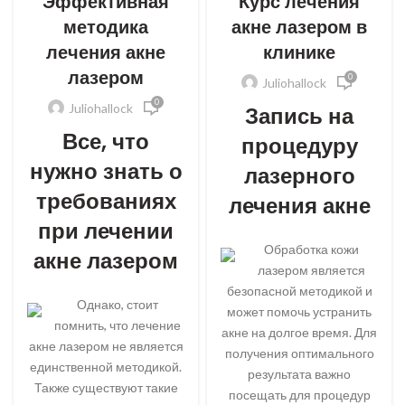
Эффективная
Курс лечения
методика
акне лазером в
лечения акне
клинике
лазером
0
Juliohallock
0
Juliohallock
Запись на
Все, что
процедуру
нужно знать о
лазерного
требованиях
лечения акне
при лечении
Обработка кожи
акне лазером
лазером является
безопасной методикой и
Однако, стоит
может помочь устранить
помнить, что лечение
акне на долгое время. Для
акне лазером не является
получения оптимального
единственной методикой.
результата важно
Также существуют такие
посещать для процедур