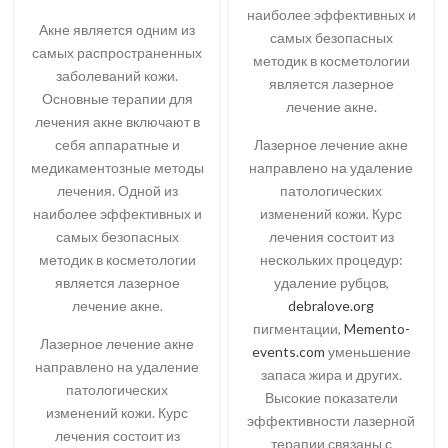
наиболее эффективных и
Акне является одним из
самых безопасных
самых распространенных
методик в косметологии
заболеваний кожи.
является лазерное
Основные терапии для
лечение акне.
лечения акне включают в
себя аппаратные и
Лазерное лечение акне
медикаментозные методы
направлено на удаление
лечения. Одной из
патологических
наиболее эффективных и
изменений кожи. Курс
самых безопасных
лечения состоит из
методик в косметологии
нескольких процедур:
является лазерное
удаление рубцов,
лечение акне.
debralove.org
пигментации,
Memento-
Лазерное лечение акне
events.com
уменьшение
направлено на удаление
запаса жира и других.
патологических
Высокие показатели
изменений кожи. Курс
эффективности лазерной
лечения состоит из
терапии связаны с