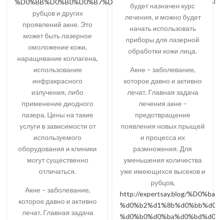
%D0%BB%D0%B0%D0%B7%D0%B5%D1%80%D0%BE%D0%BC
будет назначен курс
рубцов и других
лечения, и можно будет
проявлений акне. Это
начать использовать
может быть лазерное
приборы для лазерной
омоложение кожи,
обработки кожи лица.
наращивание коллагена,
использование
Акне – заболевание,
инфракрасного
которое давно и активно
излучения, либо
лечат. Главная задача
применение диодного
лечения акне –
лазера. Цены на такие
предотвращение
услуги в зависимости от
появления новых прыщей
используемого
и процесса их
оборудования и клиники
размножения. Для
могут существенно
уменьшения количества
отличаться.
уже имеющихся высеков и
рубцов,
Акне – заболевание,
http://expertsay.blog/%D0%
которое давно и активно
%d0%b2%d1%8b%d0%bb%d0%
лечат. Главная задача
%d0%b0%d0%ba%d0%bd%d0%