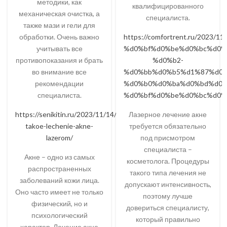
методики, как
квалифицированного
механическая очистка, а
специалиста.
также мази и гели для
обработки. Очень важно
https://comfortrent.ru/2
учитывать все
%d0%bf%d0%be%d0%bc%d0%
противопоказания и брать
%d0%b2-
во внимание все
%d0%bb%d0%b5%d1%87%d0%
рекомендации
%d0%b0%d0%ba%d0%bd%d0%
специалиста.
%d0%bf%d0%be%d0%bc%d0%
https://senikitin.ru/2023/11/14/chto-
Лазерное лечение акне
takoe-lechenie-akne-
требуется обязательно
lazerom/
под присмотром
специалиста –
Акне – одно из самых
косметолога. Процедуры
распространенных
такого типа лечения не
заболеваний кожи лица.
допускают интенсивность,
Оно часто имеет не только
поэтому лучше
физический, но и
довериться специалисту,
психологический
который правильно
характер. Лечение акне