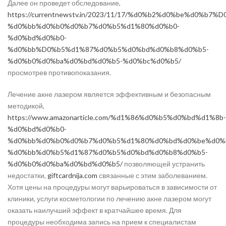
Далее он проведет обследование,
https://currentnewstv.in/2023/11/17/%d0%b2%d0%be%d0
%d0%bb%d0%b0%d0%b7%d0%b5%d1%80%d0%b0-
%d0%bd%d0%b0-
%d0%bb%D0%b5%d1%87%d0%b5%d0%bd%d0%b8%d0%b5-
%d0%b0%d0%ba%d0%bd%d0%b5-%d0%bc%d0%b5/
просмотрев противопоказания.
Лечение акне лазером является эффективным и безопасным
методикой,
https://www.amazonarticle.com/%d1%86%d0%b5%d0%bd%d1%8b-
%d0%bd%d0%b0-
%d0%bb%d0%b0%d0%b7%d0%b5%d1%80%d0%bd%d0%be%d0%
%d0%bb%d0%b5%d1%87%d0%b5%d0%bd%d0%b8%d0%b5-
%d0%b0%d0%ba%d0%bd%d0%b5/
позволяющей устранить
недостатки,
giftcardnija.com
связанные с этим заболеванием.
Хотя цены на процедуры могут варьироваться в зависимости от
клиники, услуги косметологии по лечению акне лазером могут
оказать наилучший эффект в кратчайшее время. Для
процедуры необходима запись на прием к специалистам