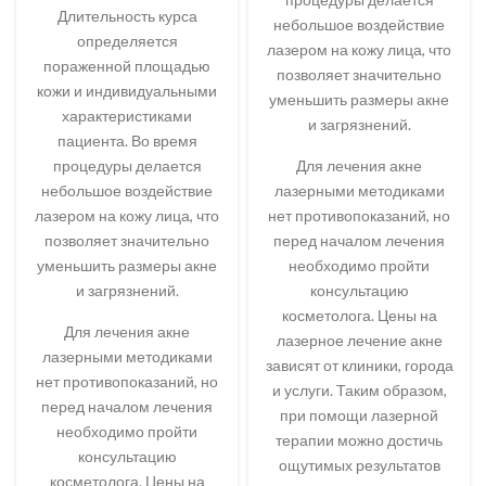
Длительность курса
небольшое воздействие
определяется
лазером на кожу лица, что
пораженной площадью
позволяет значительно
кожи и индивидуальными
уменьшить размеры акне
характеристиками
и загрязнений.
пациента. Во время
процедуры делается
Для лечения акне
небольшое воздействие
лазерными методиками
лазером на кожу лица, что
нет противопоказаний, но
позволяет значительно
перед началом лечения
уменьшить размеры акне
необходимо пройти
и загрязнений.
консультацию
косметолога. Цены на
Для лечения акне
лазерное лечение акне
лазерными методиками
зависят от клиники, города
нет противопоказаний, но
и услуги. Таким образом,
перед началом лечения
при помощи лазерной
необходимо пройти
терапии можно достичь
консультацию
ощутимых результатов
косметолога. Цены на