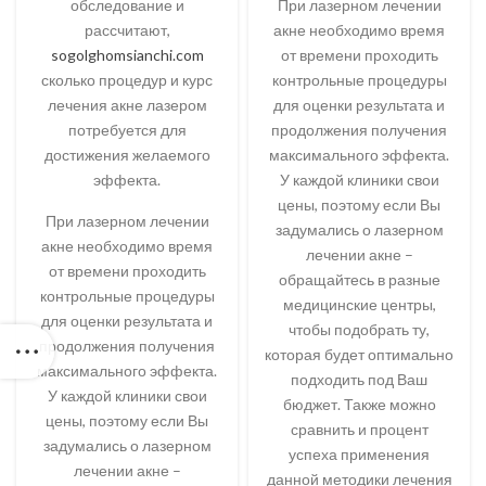
обследование и
При лазерном лечении
рассчитают,
акне необходимо время
sogolghomsianchi.com
от времени проходить
сколько процедур и курс
контрольные процедуры
лечения акне лазером
для оценки результата и
потребуется для
продолжения получения
достижения желаемого
максимального эффекта.
эффекта.
У каждой клиники свои
цены, поэтому если Вы
При лазерном лечении
задумались о лазерном
акне необходимо время
лечении акне –
от времени проходить
обращайтесь в разные
контрольные процедуры
медицинские центры,
для оценки результата и
чтобы подобрать ту,
продолжения получения
которая будет оптимально
максимального эффекта.
подходить под Ваш
У каждой клиники свои
бюджет. Также можно
цены, поэтому если Вы
сравнить и процент
задумались о лазерном
успеха применения
лечении акне –
данной методики лечения