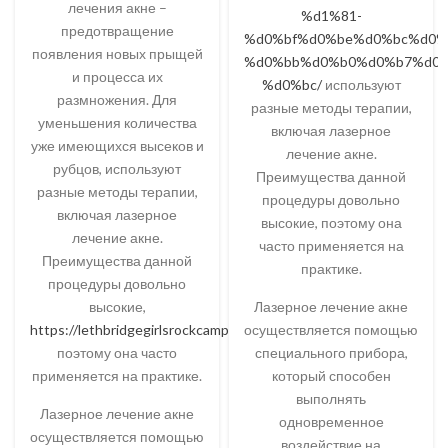
лечения акне –
%d1%81-
предотвращение
%d0%bf%d0%be%d0%bc%d0%
появления новых прыщей
%d0%bb%d0%b0%d0%b7%d0%
и процесса их
%d0%bc/
используют
размножения. Для
разные методы терапии,
уменьшения количества
включая лазерное
уже имеющихся высеков и
лечение акне.
рубцов, используют
Преимущества данной
разные методы терапии,
процедуры довольно
включая лазерное
высокие, поэтому она
лечение акне.
часто применяется на
Преимущества данной
практике.
процедуры довольно
высокие,
Лазерное лечение акне
https://lethbridgegirlsrockcamp.com
осуществляется помощью
поэтому она часто
специального прибора,
применяется на практике.
который способен
выполнять
Лазерное лечение акне
одновременное
осуществляется помощью
воздействие на