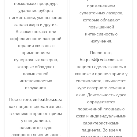
нескольких процедур:
применением
удаление рубцов,
суперточных лазеров,
пигментации, уменьшение
которые обладают
запаса жира и других.
повышенной
Высокие показатели
интенсивностью
эффективности лазерной
излучения.
терапии связаны с
применением
После того,
суперточных лазеров,
https://aljreda.com
как
которые обладают
пациент сделал запись в
повышенной
клинике и прошел прием у
интенсивностью
специалиста, начинается
излучения.
курс лазерного лечения
акне. Длительность курса
После того,
emleather.co.za
определяется
как пациент сделал запись
пораженной площадью
в клинике и прошел прием
кожи и индивидуальными
у специалиста,
характеристиками
начинается курс
пациента. Во время
лазерного лечения акне.
процедуры делается