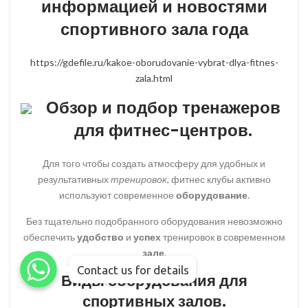
информацией и новостями
спортивного зала года
https://gdefile.ru/kakoe-oborudovanie-vybrat-dlya-fitnes-
zala.html
Обзор и подбор тренажеров
для фитнес-центров.
Для того чтобы создать атмосферу для удобных и
результативных
тренировок
, фитнес клубы активно
используют современное
оборудование
.
Без тщательно подобранного оборудования невозможно
обеспечить
удобство
и
успех
тренировок в современном
WhatsApp
WhatsApp
зале
.
WhatsApp
Contact us for details
Виды оборудования для
спортивных залов.