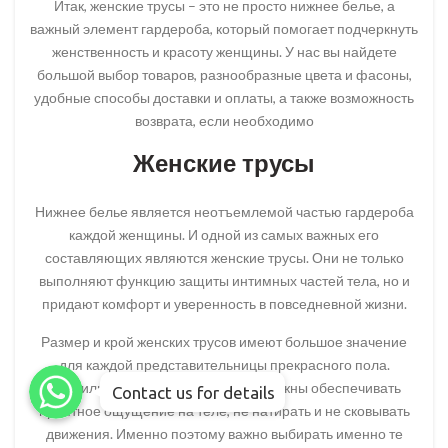
Итак, женские трусы – это не просто нижнее белье, а
важный элемент гардероба, который помогает подчеркнуть
женственность и красоту женщины. У нас вы найдете
большой выбор товаров, разнообразные цвета и фасоны,
удобные способы доставки и оплаты, а также возможность
возврата, если необходимо
Женские трусы
Нижнее белье является неотъемлемой частью гардероба
каждой женщины. И одной из самых важных его
составляющих являются женские трусы. Они не только
выполняют функцию защиты интимных частей тела, но и
придают комфорт и уверенность в повседневной жизни.
Размер и крой женских трусов имеют большое значение
для каждой представительницы прекрасного пола.
WhatsApp
WhatsApp
Правильно подобранные трусы должны обеспечивать
WhatsApp
Contact us for details
приятное ощущение на теле, не натирать и не сковывать
движения. Именно поэтому важно выбирать именно те