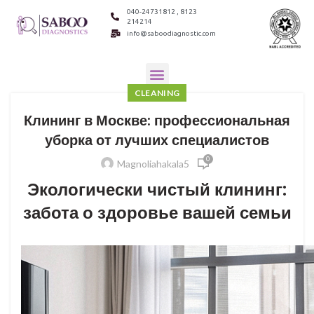
040-24731812 , 8123
214214
info@saboodiagnostic.com
CLEANING
Клининг в Москве: профессиональная
уборка от лучших специалистов
0
Magnoliahakala5
Экологически чистый клининг:
забота о здоровье вашей семьи