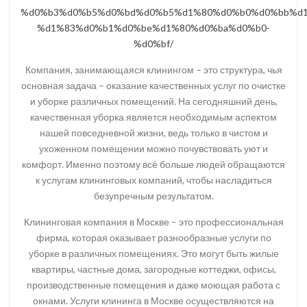
%d0%b3%d0%b5%d0%bd%d0%b5%d1%80%d0%b0%d0%bb%d1
%d1%83%d0%b1%d0%be%d1%80%d0%ba%d0%b0-
%d0%bf/
Компания, занимающаяся клинингом – это структура, чья
основная задача – оказание качественных услуг по очистке
и уборке различных помещений. На сегодняшний день,
качественная уборка является необходимым аспектом
нашей повседневной жизни, ведь только в чистом и
ухоженном помещении можно почувствовать уют и
комфорт. Именно поэтому всё больше людей обращаются
к услугам клининговых компаний, чтобы насладиться
безупречным результатом.
Клининговая компания в Москве – это профессиональная
фирма, которая оказывает разнообразные услуги по
уборке в различных помещениях. Это могут быть жилые
квартиры, частные дома, загородные коттеджи, офисы,
производственные помещения и даже моющая работа с
окнами. Услуги клининга в Москве осуществляются на