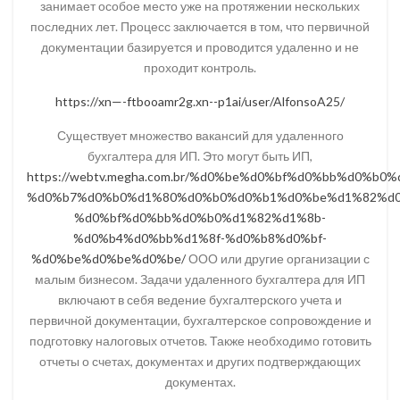
занимает особое место уже на протяжении нескольких
последних лет. Процесс заключается в том, что первичной
документации базируется и проводится удаленно и не
проходит контроль.
https://xn—-ftbooamr2g.xn--p1ai/user/AlfonsoA25/
Существует множество вакансий для удаленного
бухгалтера для ИП. Это могут быть ИП,
https://webtv.megha.com.br/%d0%be%d0%bf%d0%bb%d0%b0
%d0%b7%d0%b0%d1%80%d0%b0%d0%b1%d0%be%d1%82%d0
%d0%bf%d0%bb%d0%b0%d1%82%d1%8b-
%d0%b4%d0%bb%d1%8f-%d0%b8%d0%bf-
%d0%be%d0%be%d0%be/
ООО или другие организации с
малым бизнесом. Задачи удаленного бухгалтера для ИП
включают в себя ведение бухгалтерского учета и
первичной документации, бухгалтерское сопровождение и
подготовку налоговых отчетов. Также необходимо готовить
отчеты о счетах, документах и других подтверждающих
документах.