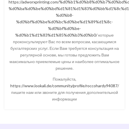
https://adworxprinting.com/%d0%b1%d0%b8%d0%b7%d0%bd
%d0%ba%d0%be%d0%bd%d1%81%d1%83%d0%bb%d1%8c%d1
%d0%b8-
%d0%bf%d0%be%d0%bc%d0%be%d1%89%d1%8c-
%d0%bf%d0%be-
%d0%b1%d1%83%d1%85%d0%b3%d0%b0/
которые
проконсультируют Вас по всем вопросам, касающимся
бухгалтерских услуг. Если Вам требуется консультация на
регулярной основе, мы готовы предложить Вам
максимально приемлемые цены и наиболее оптимальное
решение.
Пожалуйста,
https://www.lookali.de/community/profile/roccohardy94087/
пишите нам или звоните для получения дополнительной
информации